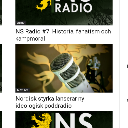
Arkiv
NS Radio #7: Historia, fanatism och
kampmoral
Notiser
Nordisk styrka lanserar ny
ideologisk poddradio