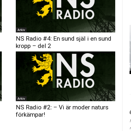
Arkiv
NS Radio #4: En sund själ i en sund
kropp – del 2
Arkiv
NS Radio #2: – Vi är moder naturs
förkämpar!