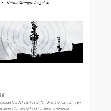
Nordic Strength (engelsk)
Namnet Nordisk styrka står för vår strävan att forma en
ny generation av starka och medvetna nordiska