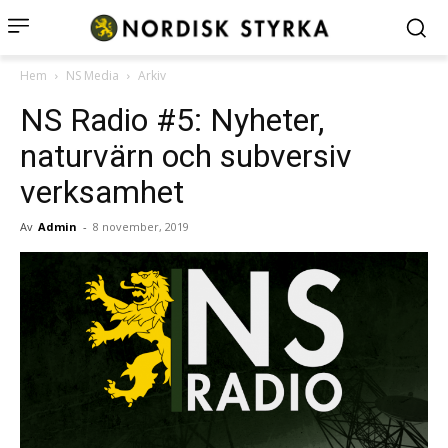
Hem
NS Media
Arkiv
NS Radio #5: Nyheter,
naturvärn och subversiv
verksamhet
Av
Admin
-
8 november, 2019