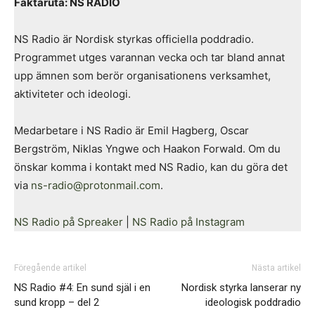
Faktaruta: NS RADIO
NS Radio är Nordisk styrkas officiella poddradio.
Programmet utges varannan vecka och tar bland annat
upp ämnen som berör organisationens verksamhet,
aktiviteter och ideologi.
Medarbetare i NS Radio är Emil Hagberg, Oscar
Bergström, Niklas Yngwe och Haakon Forwald. Om du
önskar komma i kontakt med NS Radio, kan du göra det
via
ns-radio@protonmail.com
.
NS Radio på Spreaker
|
NS Radio på Instagram
Föregående artikel
Nästa artikel
NS Radio #4: En sund själ i en
Nordisk styrka lanserar ny
sund kropp – del 2
ideologisk poddradio