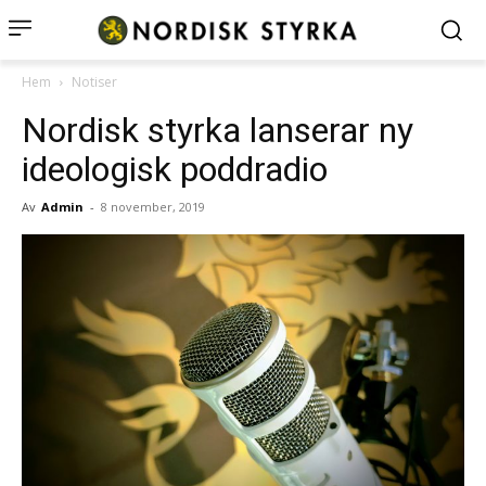
Hem
Notiser
Nordisk styrka lanserar ny
ideologisk poddradio
Av
Admin
-
8 november, 2019