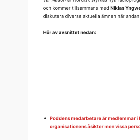
och kommer tillsammans med
Niklas Yngw
diskutera diverse aktuella ämnen när andan f
Hör av avsnittet nedan:
Poddens medarbetare är medlemmar i N
organisationens åsikter men vissa per