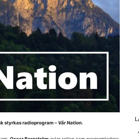
L
sk styrkas radioprogram –
Vår Nation
.
gram.
Oscar Bergström
axlar rollen som programledare