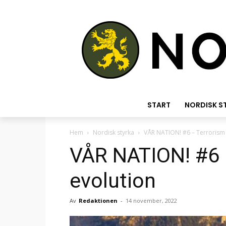
START
NORDISK S
Hem
Nordisk styrka
VÅR NATION! #6 – Terrorism 
VÅR NATION! #6 
evolution
Av
Redaktionen
-
14 november, 2022