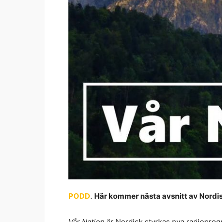
PODD
.
Här kommer nästa avsnitt av Nordi
Vår Nation
är Nordisk styrkas nya radiopro